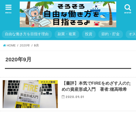
menu
search
自由な働き方を目指す理由
副業・複業
投資
節約・貯金
オ
HOME
2020年
9月
2020年9月
オススメ書籍
【書評】本気でFIREをめざす人のた
めの資産形成入門 著者:穂高唯希
2020.09.01