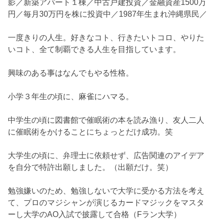
影／新築アパート１棟／中古戸建投資／金融資産1500万
円／毎月30万円を株に投資中／1987年生まれ沖縄県民／
一度きりの人生。好きなコト、行きたいトコロ、やりた
いコト、全て制覇できる人生を目指しています。
興味のある事はなんでもやる性格。
小学３年生の頃に、麻雀にハマる。
中学生の頃に図書館で催眠術の本を読み漁り、友人二人
に催眠術をかけることにちょっとだけ成功。笑
大学生の頃に、弁理士に依頼せず、広告関連のアイデア
を自分で特許出願しました。（出願だけ。笑）
勉強嫌いのため、勉強しないで大学に受かる方法を考え
て、プロのマジシャンが演じるカードマジックをマスタ
ーし大学のAO入試で披露して合格（Fラン大学）