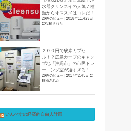
水器クリンスイの人気７種
類からオススメはコレだ！
26件のビュー
|
2018年11月23日
に投稿された
２００円で酸素カプセ
ル！？広島カープのキャン
プ地「沖縄市」の市民トレ
ーニング室が凄すぎる！
26件のビュー
|
2017年2月5日 に
投稿された
いんべすの経済的自由人計画