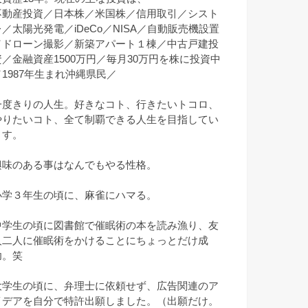
不動産投資／日本株／米国株／信用取引／シスト
レ／太陽光発電／iDeCo／NISA／自動販売機設置
／ドローン撮影／新築アパート１棟／中古戸建投
資／金融資産1500万円／毎月30万円を株に投資中
／1987年生まれ沖縄県民／
一度きりの人生。好きなコト、行きたいトコロ、
やりたいコト、全て制覇できる人生を目指してい
ます。
興味のある事はなんでもやる性格。
小学３年生の頃に、麻雀にハマる。
中学生の頃に図書館で催眠術の本を読み漁り、友
人二人に催眠術をかけることにちょっとだけ成
功。笑
大学生の頃に、弁理士に依頼せず、広告関連のア
イデアを自分で特許出願しました。（出願だけ。