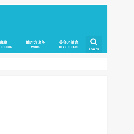
書籍
働き方改革
美容と健康
D BOOK
WORK
HEALTH CARE
search