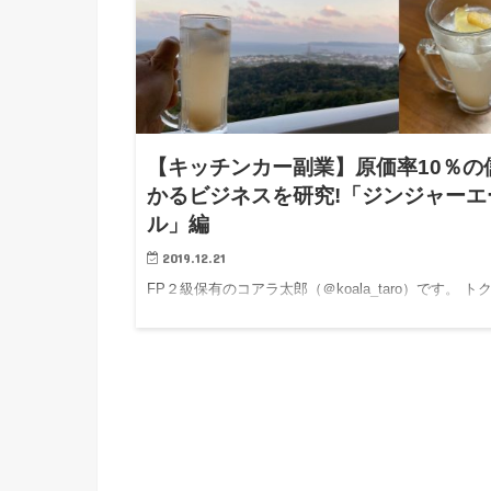
【キッチンカー副業】原価率10％の
かるビジネスを研究!「ジンジャーエ
ル」編
2019.12.21
FP２級保有のコアラ太郎（＠koala_taro）です。 ト
る情報、タメになる情報を発信して「自由な働き方」
目指しています。 僕の小さな趣味は、美味しく儲か
いるお店の味を家で再現することです。 タピオカド
ク…