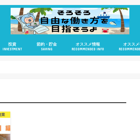
投資
節約・貯金
オススメ情報
オススメ
INVESTMENT
SAVING
RECOMMENDED INFO
RECOMMENDE
米国株
不動産
ロボアドバイザー
個人型DC（iDeCo）
複業