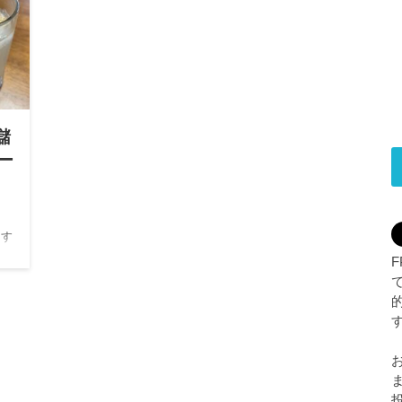
儲
ー
クす
を
って
リン