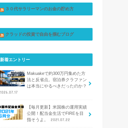
３０代サラリーマンのお金の貯め方
クラッドの投資で自由を掴むブログ
新着エントリー
Makuakeで約300万円集めた方
法と反省点。宿泊券クラファン
は本当にやるべきだったのか？
2026.07.17
【毎月更新】米国株の運用実績
公開！配当金生活でFIREを目
指そうよ。
2021.07.22