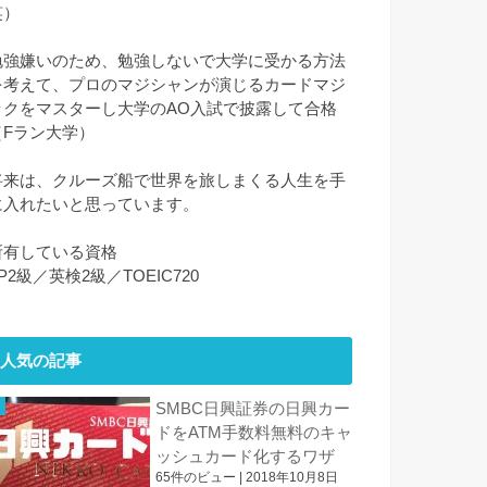
笑）
勉強嫌いのため、勉強しないで大学に受かる方法
を考えて、プロのマジシャンが演じるカードマジ
ックをマスターし大学のAO入試で披露して合格
（Fラン大学）
将来は、クルーズ船で世界を旅しまくる人生を手
に入れたいと思っています。
所有している資格
P2級／英検2級／TOEIC720
人気の記事
SMBC日興証券の日興カー
ドをATM手数料無料のキャ
ッシュカード化するワザ
65件のビュー
|
2018年10月8日