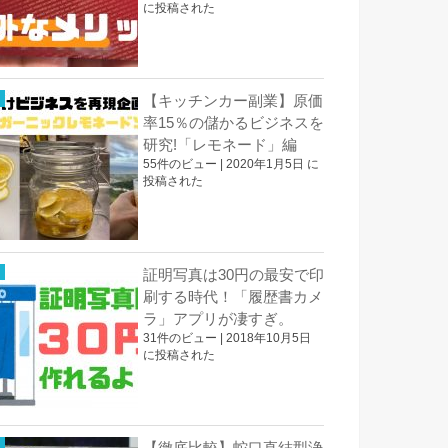
に投稿された
【キッチンカー副業】原価
率15％の儲かるビジネスを
研究!「レモネード」編
55件のビュー
|
2020年1月5日 に
投稿された
証明写真は30円の最安で印
刷する時代！「履歴書カメ
ラ」アプリが凄すぎ。
31件のビュー
|
2018年10月5日
に投稿された
【徹底比較】蛇口直結型浄