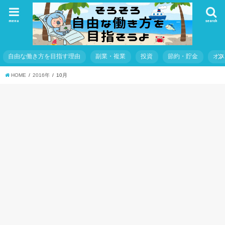
menu
search
自由な働き方を目指す理由
副業・複業
投資
節約・貯金
オ
HOME
2016年
10月