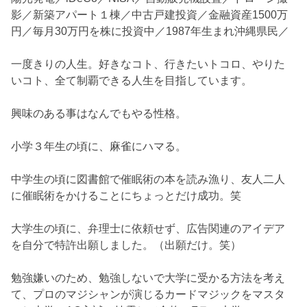
影／新築アパート１棟／中古戸建投資／金融資産1500万
円／毎月30万円を株に投資中／1987年生まれ沖縄県民／
一度きりの人生。好きなコト、行きたいトコロ、やりた
いコト、全て制覇できる人生を目指しています。
興味のある事はなんでもやる性格。
小学３年生の頃に、麻雀にハマる。
中学生の頃に図書館で催眠術の本を読み漁り、友人二人
に催眠術をかけることにちょっとだけ成功。笑
大学生の頃に、弁理士に依頼せず、広告関連のアイデア
を自分で特許出願しました。（出願だけ。笑）
勉強嫌いのため、勉強しないで大学に受かる方法を考え
て、プロのマジシャンが演じるカードマジックをマスタ