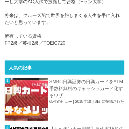
ーし大学のAO入試で披露して合格（Fラン大学）
将来は、クルーズ船で世界を旅しまくる人生を手に入れ
たいと思っています。
所有している資格
FP2級／英検2級／TOEIC720
人気の記事
SMBC日興証券の日興カードをATM
手数料無料のキャッシュカード化す
るワザ
65件のビュー
|
2018年10月8日 に投稿された
【キッチンカー副業】原価率15％の