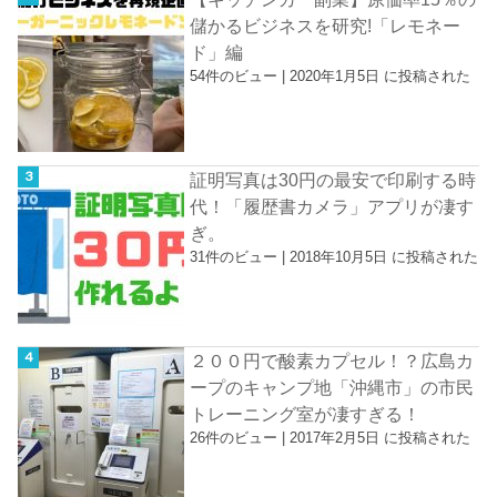
儲かるビジネスを研究!「レモネー
ド」編
54件のビュー
|
2020年1月5日 に投稿された
証明写真は30円の最安で印刷する時
代！「履歴書カメラ」アプリが凄す
ぎ。
31件のビュー
|
2018年10月5日 に投稿された
２００円で酸素カプセル！？広島カ
ープのキャンプ地「沖縄市」の市民
トレーニング室が凄すぎる！
26件のビュー
|
2017年2月5日 に投稿された