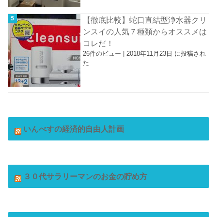
【徹底比較】蛇口直結型浄水器クリ
ンスイの人気７種類からオススメは
コレだ！
26件のビュー
|
2018年11月23日 に投稿され
た
いんべすの経済的自由人計画
３０代サラリーマンのお金の貯め方