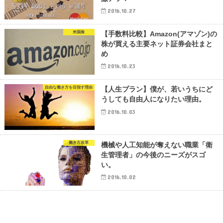
2016.10.27
米国株
【手数料比較】Amazon(アマゾン)の
株が買える主要ネット証券会社まと
め
2016.10.23
自由な働き方を目指す理由
【人生プラン】僕が、若いうちにど
うしても自由人になりたい理由。
2016.10.03
働き方改革
機械や人工知能が奪えない職業「衛
生管理者」の今後のニーズがスゴ
い。
2016.10.02