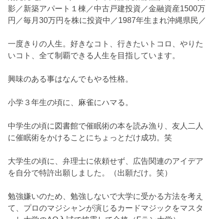
影／新築アパート１棟／中古戸建投資／金融資産1500万
円／毎月30万円を株に投資中／1987年生まれ沖縄県民／
一度きりの人生。好きなコト、行きたいトコロ、やりた
いコト、全て制覇できる人生を目指しています。
興味のある事はなんでもやる性格。
小学３年生の頃に、麻雀にハマる。
中学生の頃に図書館で催眠術の本を読み漁り、友人二人
に催眠術をかけることにちょっとだけ成功。笑
大学生の頃に、弁理士に依頼せず、広告関連のアイデア
を自分で特許出願しました。（出願だけ。笑）
勉強嫌いのため、勉強しないで大学に受かる方法を考え
て、プロのマジシャンが演じるカードマジックをマスタ