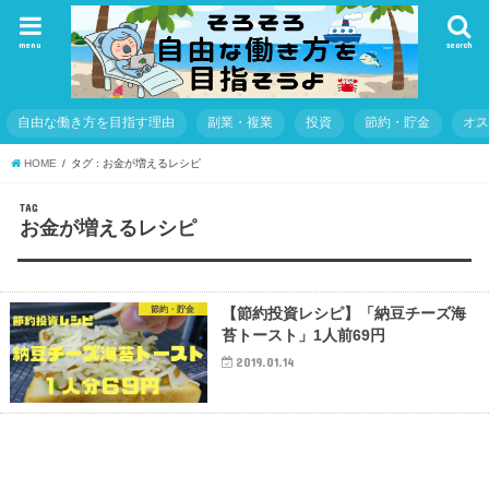
menu
search
自由な働き方を目指す理由
副業・複業
投資
節約・貯金
オ
HOME
タグ : お金が増えるレシピ
TAG
お金が増えるレシピ
節約・貯金
【節約投資レシピ】「納豆チーズ海
苔トースト」1人前69円
2019.01.14