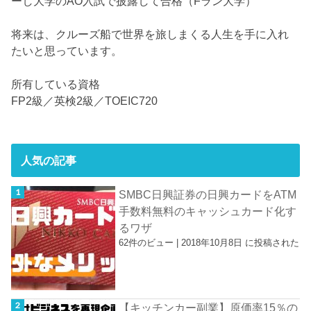
ーし大学のAO入試で披露して合格（Fラン大学）
将来は、クルーズ船で世界を旅しまくる人生を手に入れ
たいと思っています。
所有している資格
FP2級／英検2級／TOEIC720
人気の記事
SMBC日興証券の日興カードをATM
手数料無料のキャッシュカード化す
るワザ
62件のビュー
|
2018年10月8日 に投稿された
【キッチンカー副業】原価率15％の