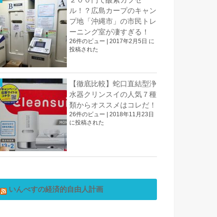
ル！？広島カープのキャン
プ地「沖縄市」の市民トレ
ーニング室が凄すぎる！
26件のビュー
|
2017年2月5日 に
投稿された
【徹底比較】蛇口直結型浄
水器クリンスイの人気７種
類からオススメはコレだ！
26件のビュー
|
2018年11月23日
に投稿された
いんべすの経済的自由人計画