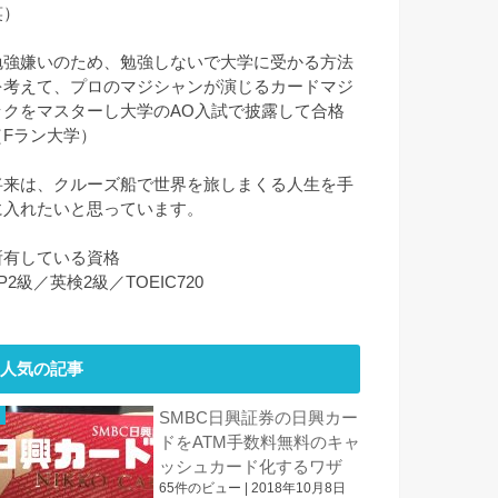
笑）
勉強嫌いのため、勉強しないで大学に受かる方法
を考えて、プロのマジシャンが演じるカードマジ
ックをマスターし大学のAO入試で披露して合格
（Fラン大学）
将来は、クルーズ船で世界を旅しまくる人生を手
に入れたいと思っています。
所有している資格
P2級／英検2級／TOEIC720
人気の記事
SMBC日興証券の日興カー
ドをATM手数料無料のキャ
ッシュカード化するワザ
65件のビュー
|
2018年10月8日