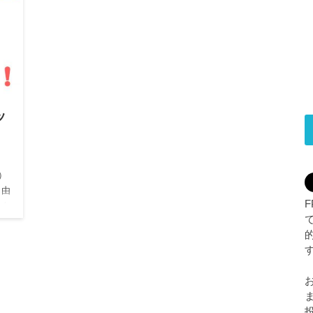
ッ
）
自由
スを
多