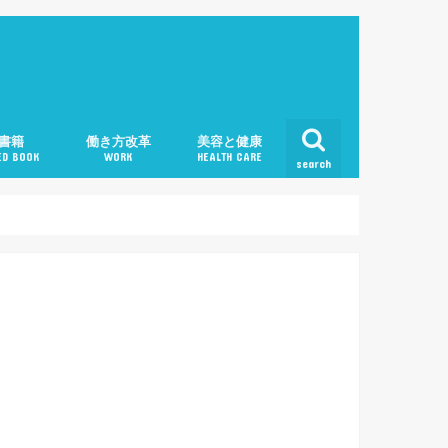
書籍
働き方改革
美容と健康
D BOOK
WORK
HEALTH CARE
search