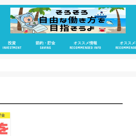
投資
節約・貯金
オススメ情報
オススメ
INVESTMENT
SAVING
RECOMMENDED INFO
RECOMMENDE
米国株
不動産
ロボアドバイザー
個人型DC（iDeCo）
貯金