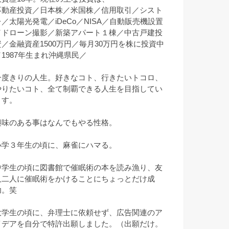
不動産投資／日本株／米国株／信用取引／シスト
レ／太陽光発電／iDeCo／NISA／自動販売機設置
／ドローン撮影／新築アパート１棟／中古戸建投
資／金融資産1500万円／毎月30万円を株に投資中
／1987年生まれ沖縄県民／
一度きりの人生。好きなコト、行きたいトコロ、
やりたいコト、全て制覇できる人生を目指してい
ます。
興味のある事はなんでもやる性格。
小学３年生の頃に、麻雀にハマる。
中学生の頃に図書館で催眠術の本を読み漁り、友
人二人に催眠術をかけることにちょっとだけ成
功。笑
大学生の頃に、弁理士に依頼せず、広告関連のア
イデアを自分で特許出願しました。（出願だけ。