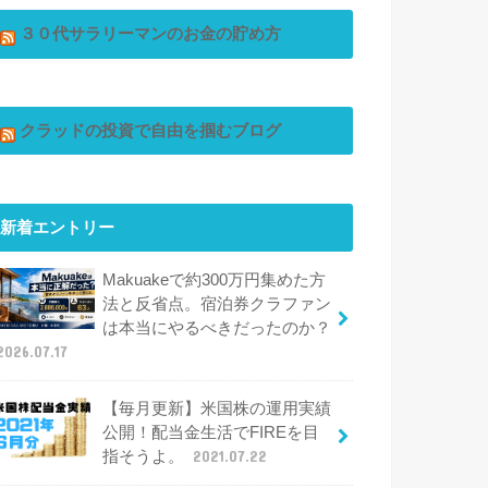
３０代サラリーマンのお金の貯め方
クラッドの投資で自由を掴むブログ
新着エントリー
Makuakeで約300万円集めた方
法と反省点。宿泊券クラファン
は本当にやるべきだったのか？
2026.07.17
【毎月更新】米国株の運用実績
公開！配当金生活でFIREを目
指そうよ。
2021.07.22