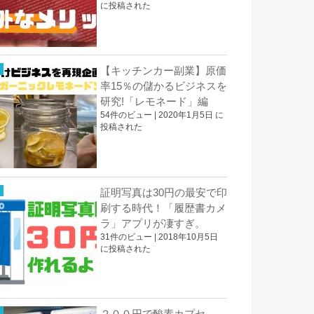
に投稿された
【キッチンカー副業】原価
率15％の儲かるビジネスを
研究!「レモネード」編
54件のビュー
|
2020年1月5日 に
投稿された
証明写真は30円の最安で印
刷する時代！「履歴書カメ
ラ」アプリが凄すぎ。
31件のビュー
|
2018年10月5日
に投稿された
２００円で酸素カプセ