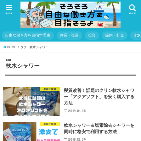
menu
search
自由な働き方を目指す理由
副業・複業
投資
節約・貯金
オ
HOME
タグ : 軟水シャワー
TAG
軟水シャワー
美容と健康
髪質改善！話題のクリン軟水シャワ
ー「アクアソフト」を安く購入する
方法
2019.01.05
美容と健康
軟水シャワー＆塩素除去シャワーを
同時に格安で利用する方法
2018.12.09