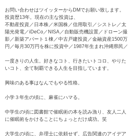
お問い合わせはツイッターからDMでお願い致します。
投資歴13年。現在の主な投資は、
不動産投資／日本株／米国株／信用取引／シストレ／太
陽光発電／iDeCo／NISA／自動販売機設置／ドローン撮
影／新築アパート１棟／中古戸建投資／金融資産1500万
円／毎月30万円を株に投資中／1987年生まれ沖縄県民／
一度きりの人生。好きなコト、行きたいトコロ、やりた
いコト、全て制覇できる人生を目指しています。
興味のある事はなんでもやる性格。
小学３年生の頃に、麻雀にハマる。
中学生の頃に図書館で催眠術の本を読み漁り、友人二人
に催眠術をかけることにちょっとだけ成功。笑
大学生の頃に、弁理士に依頼せず、広告関連のアイデア