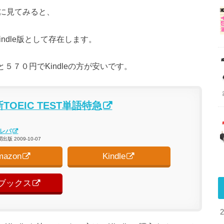
例に見てみると、
Kindle版として存在します。
と５７０円でKindleの方が安いです。
新TOEIC TEST単語特急
レバ
版 2009-10-07
mazon
Kindle
ブックス