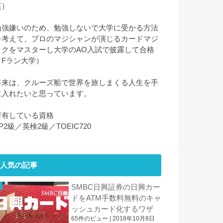
笑）
勉強嫌いのため、勉強しないで大学に受かる方法
を考えて、プロのマジシャンが演じるカードマジ
ックをマスターし大学のAO入試で披露して合格
（Fラン大学）
将来は、クルーズ船で世界を旅しまくる人生を手
に入れたいと思っています。
所有している資格
P2級／英検2級／TOEIC720
人気の記事
SMBC日興証券の日興カー
ドをATM手数料無料のキャ
ッシュカード化するワザ
65件のビュー
|
2018年10月8日