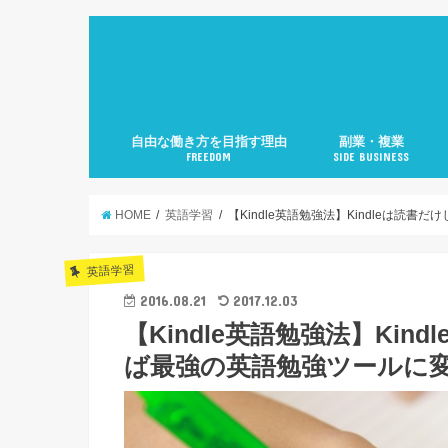
自由な働き方を目指す理由
副業・複業
FREEDOM
SIDE BUSINESS
HOME
英語学習
【Kindle英語勉強法】Kindleは読
英語学習
2016.08.21
2017.12.03
【Kindle英語勉強法】Ki
ば最強の英語勉強ツールに