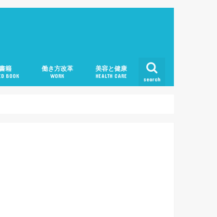
書籍
働き方改革
美容と健康
D BOOK
WORK
HEALTH CARE
search