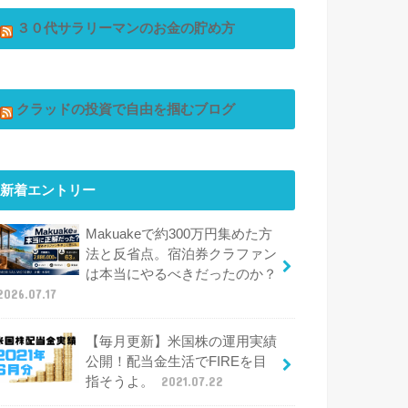
３０代サラリーマンのお金の貯め方
クラッドの投資で自由を掴むブログ
新着エントリー
Makuakeで約300万円集めた方
法と反省点。宿泊券クラファン
は本当にやるべきだったのか？
2026.07.17
【毎月更新】米国株の運用実績
公開！配当金生活でFIREを目
指そうよ。
2021.07.22