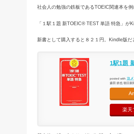
社会人の勉強の鉄板であるTOEIC関連本を
「１駅１題 新TOEIC® TEST 単語 特急」が
新書として購入すると８２１円。Kindle版だ
1駅1題 
ヨメ
posted with
森田 鉄也 朝日新聞出
A
楽天