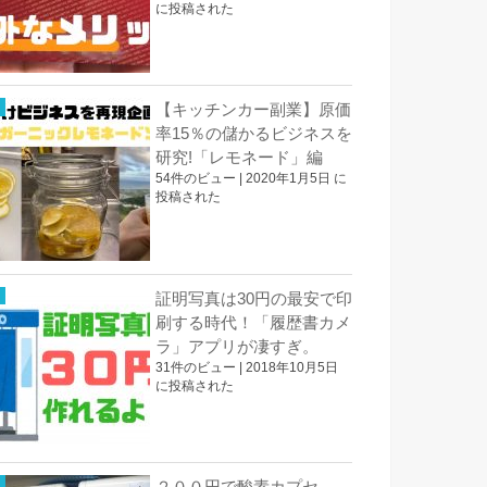
に投稿された
【キッチンカー副業】原価
率15％の儲かるビジネスを
研究!「レモネード」編
54件のビュー
|
2020年1月5日 に
投稿された
証明写真は30円の最安で印
刷する時代！「履歴書カメ
ラ」アプリが凄すぎ。
31件のビュー
|
2018年10月5日
に投稿された
２００円で酸素カプセ