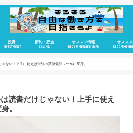
投資
節約・貯金
オススメ情報
オススメ
INVESTMENT
SAVING
RECOMMENDED INFO
RECOMMENDE
米国株
不動産
ロボアドバイザー
個人型DC（iDeCo）
書だけじゃない！上手に使えば最強の英語勉強ツールに変身。
ndleは読書だけじゃない！上手に使え
変身。