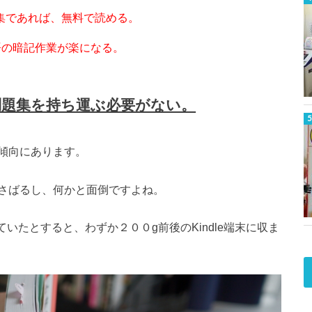
集であれば、無料で読める。
語の暗記作業が楽になる。
問題集を持ち運ぶ必要がない。
傾向にあります。
さばるし、何かと面倒ですよね。
ていたとすると、わずか２００g前後のKindle端末に収ま