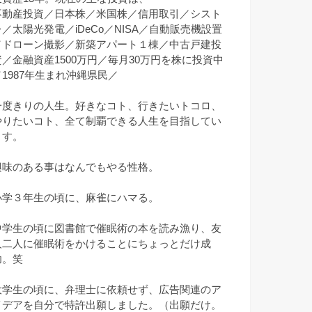
不動産投資／日本株／米国株／信用取引／シスト
レ／太陽光発電／iDeCo／NISA／自動販売機設置
／ドローン撮影／新築アパート１棟／中古戸建投
資／金融資産1500万円／毎月30万円を株に投資中
／1987年生まれ沖縄県民／
一度きりの人生。好きなコト、行きたいトコロ、
やりたいコト、全て制覇できる人生を目指してい
ます。
興味のある事はなんでもやる性格。
小学３年生の頃に、麻雀にハマる。
中学生の頃に図書館で催眠術の本を読み漁り、友
人二人に催眠術をかけることにちょっとだけ成
功。笑
大学生の頃に、弁理士に依頼せず、広告関連のア
イデアを自分で特許出願しました。（出願だけ。