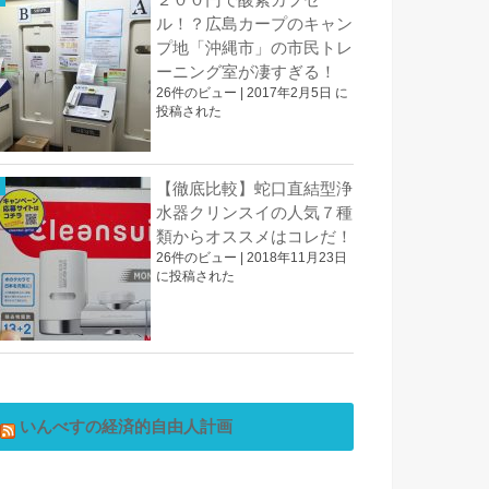
ル！？広島カープのキャン
プ地「沖縄市」の市民トレ
ーニング室が凄すぎる！
26件のビュー
|
2017年2月5日 に
投稿された
【徹底比較】蛇口直結型浄
水器クリンスイの人気７種
類からオススメはコレだ！
26件のビュー
|
2018年11月23日
に投稿された
いんべすの経済的自由人計画