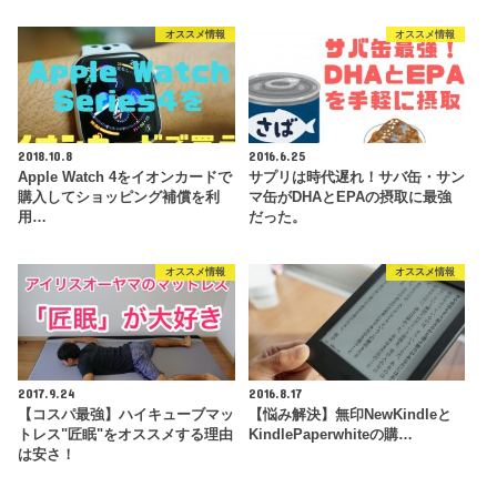
オススメ情報
オススメ情報
2018.10.8
2016.6.25
Apple Watch 4をイオンカードで
サプリは時代遅れ！サバ缶・サン
購入してショッピング補償を利
マ缶がDHAとEPAの摂取に最強
用…
だった。
オススメ情報
オススメ情報
2017.9.24
2016.8.17
【コスパ最強】ハイキューブマッ
【悩み解決】無印NewKindleと
トレス"匠眠"をオススメする理由
KindlePaperwhiteの購…
は安さ！