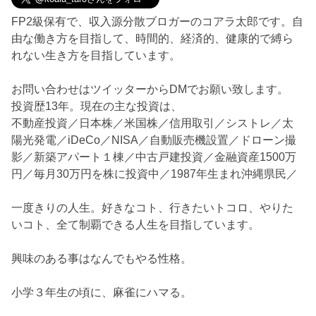
FP2級保有で、収入源分散ブロガーのコアラ太郎です。自
由な働き方を目指して、時間的、経済的、健康的で縛ら
れない生き方を目指しています。
お問い合わせはツイッターからDMでお願い致します。
投資歴13年。現在の主な投資は、
不動産投資／日本株／米国株／信用取引／シストレ／太
陽光発電／iDeCo／NISA／自動販売機設置／ドローン撮
影／新築アパート１棟／中古戸建投資／金融資産1500万
円／毎月30万円を株に投資中／1987年生まれ沖縄県民／
一度きりの人生。好きなコト、行きたいトコロ、やりた
いコト、全て制覇できる人生を目指しています。
興味のある事はなんでもやる性格。
小学３年生の頃に、麻雀にハマる。