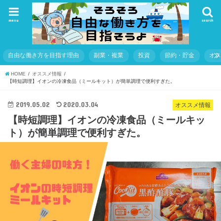
menu
search
自由な働き方を目指す理由
副業・複業
投資
節約・貯金
オ
HOME
オススメ情報
【時短調理】イオンの冷凍食品（ミールキット）が簡単調理で便利すぎた。
2019.05.02
2020.03.04
オススメ情報
【時短調理】イオンの冷凍食品（ミールキッ
ト）が簡単調理で便利すぎた。