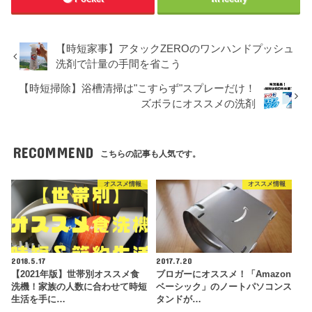
【時短家事】アタックZEROのワンハンドプッシュ
洗剤で計量の手間を省こう
【時短掃除】浴槽清掃は"こすらず"スプレーだけ！
ズボラにオススメの洗剤
RECOMMEND
こちらの記事も人気です。
オススメ情報
オススメ情報
2018.5.17
2017.7.20
【2021年版】世帯別オススメ食
ブロガーにオススメ！「Amazon
洗機！家族の人数に合わせて時短
ベーシック」のノートパソコンス
生活を手に…
タンドが…