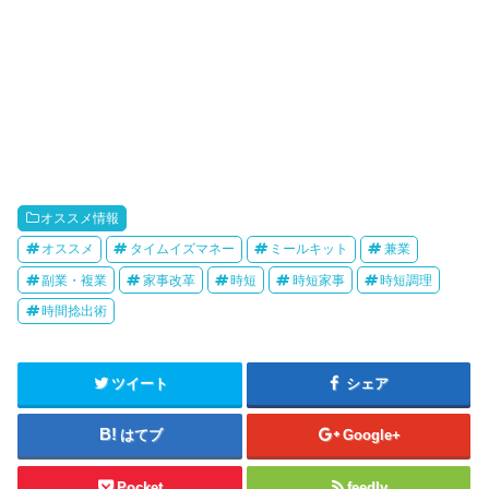
オススメ情報
オススメ
タイムイズマネー
ミールキット
兼業
副業・複業
家事改革
時短
時短家事
時短調理
時間捻出術
ツイート
シェア
はてブ
Google+
Pocket
feedly