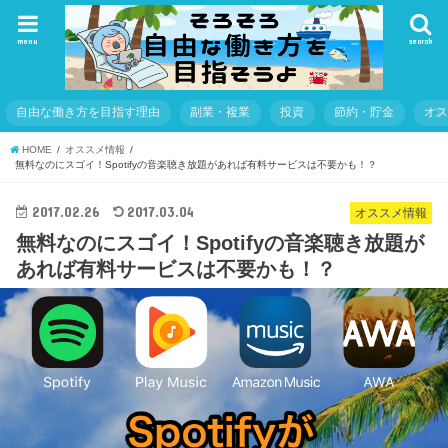
menu
search
自由な働き方を目指す理由
副業・複業
投資
節約・貯金
オ
HOME
オススメ情報
無料なのにスゴイ！Spotifyの音楽聴き放題があれば有料サービスは不要かも！？
2017.02.26
2017.03.04
オススメ情報
無料なのにスゴイ！Spotifyの音楽聴き放題が
あれば有料サービスは不要かも！？