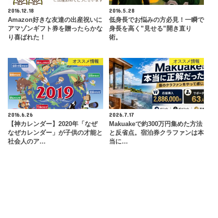
2016.12.18
2016.5.28
Amazon好きな友達の出産祝いに
低身長でお悩みの方必見！一瞬で
アマゾンギフト券を贈ったらかな
身長を高く”見せる”開き直り
り喜ばれた！
術。
オススメ情報
オススメ情報
2016.6.26
2026.7.17
【神カレンダー】2020年「なぜ
Makuakeで約300万円集めた方法
なぜカレンダー」が子供の才能と
と反省点。宿泊券クラファンは本
社会人のア…
当に…