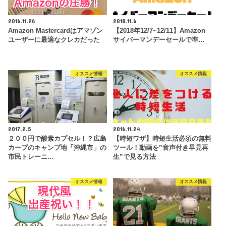
2016.11.26
2018.11.6
Amazon Mastercardはアマゾン
【2018年12/7~12/11】Amazon
ユーザーに最適なクレカだった
サイバーマンデーセールで準…
オススメ情報
オススメ情報
2017.2.5
2016.11.24
２００円で酸素カプセル！？広島
【時短ワザ】時短生活必須の無料
カープのキャンプ地「沖縄市」の
ツール！動画を”音声付き早見再
市民トレーニ…
生”で見る方法
オススメ情報
オススメ情報