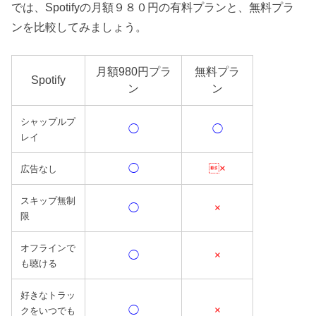
では、Spotifyの月額９８０円の有料プランと、無料プラ
ンを比較してみましょう。
月額980円プラ
無料プラ
Spotify
ン
ン
シャップルプ
◯
◯
レイ
◯
×
広告なし
スキップ無制
◯
×
限
オフラインで
◯
×
も聴ける
好きなトラッ
◯
×
クをいつでも