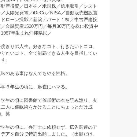
不動産投資／日本株／米国株／信用取引／シスト
レ／太陽光発電／iDeCo／NISA／自動販売機設置
／ドローン撮影／新築アパート１棟／中古戸建投
資／金融資産1500万円／毎月30万円を株に投資中
／1987年生まれ沖縄県民／
一度きりの人生。好きなコト、行きたいトコロ、
やりたいコト、全て制覇できる人生を目指してい
ます。
興味のある事はなんでもやる性格。
小学３年生の頃に、麻雀にハマる。
中学生の頃に図書館で催眠術の本を読み漁り、友
人二人に催眠術をかけることにちょっとだけ成
功。笑
大学生の頃に、弁理士に依頼せず、広告関連のア
イデアを自分で特許出願しました。（出願だけ。