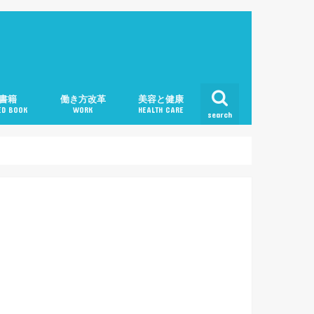
書籍
働き方改革
美容と健康
D BOOK
WORK
HEALTH CARE
search