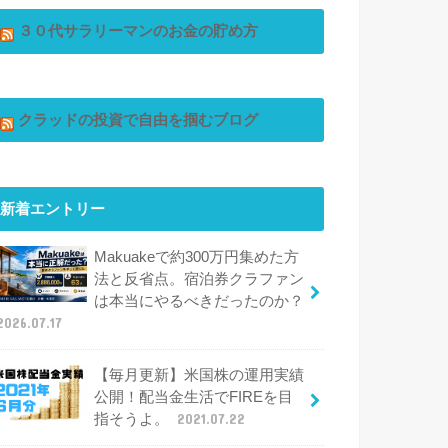
３０代サラリーマンのお金の貯め方
クラッドの投資で自由を掴むブログ
新着エントリー
Makuakeで約300万円集めた方
法と反省点。宿泊券クラファン
は本当にやるべきだったのか？
2026.07.17
【毎月更新】米国株の運用実績
公開！配当金生活でFIREを目
指そうよ。
2021.07.22