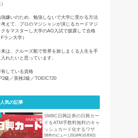
笑）
勉強嫌いのため、勉強しないで大学に受かる方法
を考えて、プロのマジシャンが演じるカードマジ
ックをマスターし大学のAO入試で披露して合格
（Fラン大学）
将来は、クルーズ船で世界を旅しまくる人生を手
に入れたいと思っています。
所有している資格
P2級／英検2級／TOEIC720
人気の記事
SMBC日興証券の日興カー
ドをATM手数料無料のキャ
ッシュカード化するワザ
58件のビュー
|
2018年10月8日