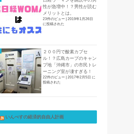
性が急増中！？男性が読む
メリットとは。
23件のビュー
|
2019年1月26日
に投稿された
２００円で酸素カプセ
ル！？広島カープのキャン
プ地「沖縄市」の市民トレ
ーニング室が凄すぎる！
22件のビュー
|
2017年2月5日 に
投稿された
いんべすの経済的自由人計画