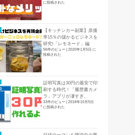
に投稿された
【キッチンカー副業】原価
率15％の儲かるビジネスを
研究!「レモネード」編
56件のビュー
|
2020年1月5日 に
投稿された
証明写真は30円の最安で印
刷する時代！「履歴書カメ
ラ」アプリが凄すぎ。
33件のビュー
|
2018年10月5日
に投稿された
日経ウーマンを購読中の男