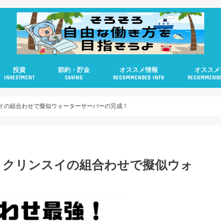
投資
節約・貯金
オススメ情報
オススメ
INVESTMENT
SAVING
RECOMMENDED INFO
RECOMMENDE
米国株
不動産
ロボアドバイザー
個人型DC（iDeCo）
イの組合わせで擬似ウォーターサーバーの完成！
とクリンスイの組合わせで擬似ウォ