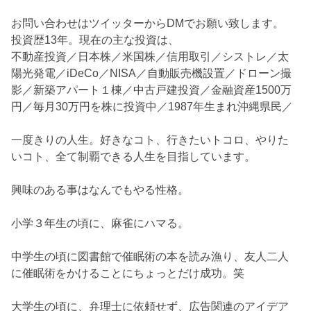
お問い合わせはツイッターからDMでお願い致します。
投資歴13年。現在の主な投資は、
不動産投資／日本株／米国株／信用取引／シストレ／太
陽光発電／iDeCo／NISA／自動販売機設置／ドローン撮
影／新築アパート１棟／中古戸建投資／金融資産1500万
円／毎月30万円を株に投資中／1987年生まれ沖縄県民／
一度きりの人生。好きなコト、行きたいトコロ、やりた
いコト、全て制覇できる人生を目指しています。
興味のある事はなんでもやる性格。
小学３年生の頃に、麻雀にハマる。
中学生の頃に図書館で催眠術の本を読み漁り、友人二人
に催眠術をかけることにちょっとだけ成功。笑
大学生の頃に、弁理士に依頼せず、広告関連のアイデア