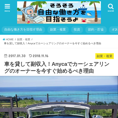
menu
search
自由な働き方を目指す理由
副業・複業
投資
節約・貯金
オ
HOME
副業・複業
車を貸して副収入！Anycaでカーシェアリングのオーナーを今すぐ始めるべき理由
2017.01.30
2018.11.16
副業・複業
車を貸して副収入！Anycaでカーシェアリン
グのオーナーを今すぐ始めるべき理由