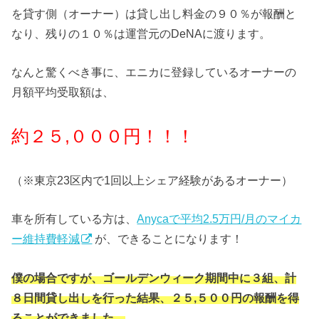
を貸す側（オーナー）は貸し出し料金の９０％が報酬と
なり、残りの１０％は運営元のDeNAに渡ります。
なんと驚くべき事に、エニカに登録しているオーナーの
月額平均受取額は、
約２５,０００円！！！
（※東京23区内で1回以上シェア経験があるオーナー）
車を所有している方は、
Anycaで平均2.5万円/月のマイカ
ー維持費軽減
が、できることになります！
僕の場合ですが、ゴールデンウィーク期間中に３組、計
８日間貸し出しを行った結果、２５,５００円の報酬を得
ることができました。