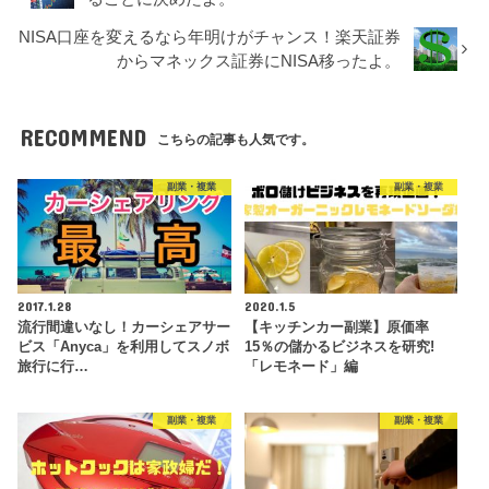
NISA口座を変えるなら年明けがチャンス！楽天証券
からマネックス証券にNISA移ったよ。
RECOMMEND
こちらの記事も人気です。
副業・複業
副業・複業
2017.1.28
2020.1.5
流行間違いなし！カーシェアサー
【キッチンカー副業】原価率
ビス「Anyca」を利用してスノボ
15％の儲かるビジネスを研究!
旅行に行…
「レモネード」編
副業・複業
副業・複業