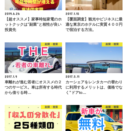
2019.6.26
2017.1.15
【超オススメ】家事時短家電のホ
【覆面調査】観光やビジネスに最
ットクックは"副業"と相性が良い
適な東京のホテルに実質４００円
投資先
で宿泊する方法。
副業・複業
副業・複業
2017.1.9
2017.5.11
車離れが進む若者にオススメの２
カーシェアをレンタカーの替わり
つのサービス。車は所有する時代
に利用するメリットは、価格でな
から借りる時…
く”ドアto…
副業・複業
副業・複業